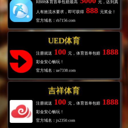
5000
RB88体育首单包赔最高
元，达到真
888
人有效流水要求，即可获得
元奖金！
官方域名：rb7156.com
UED体育
100
1888
注册就送
元，体育首单包赔
彩金安心畅玩！
官方域名：ue7338.com
吉祥体育
100
1888
注册就送
元，体育首单包赔
彩金安心畅玩！
官方域名：jx2350.com